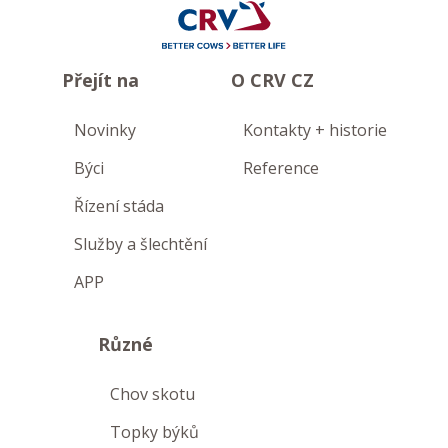
Přejít na
O CRV CZ
Novinky
Kontakty + historie
Býci
Reference
Řízení stáda
Služby a šlechtění
APP
Různé
Chov skotu
Topky býků