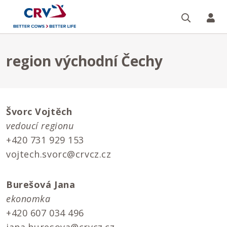
Vyhledá
Ko
region východní Čechy
Švorc
Vojtěch
vedoucí regionu
+420 731 929 153
vojtech.svorc@crvcz.cz
Burešová Jana
ekonomka
+420 607 034 496