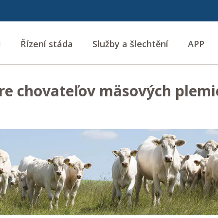
i
Řízení stáda
Služby a šlechtění
APP
re chovateľov mäsových plemi