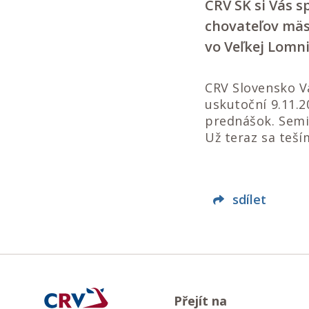
CRV SK si Vás s
chovateľov mäso
vo Veľkej Lomni
CRV Slovensko V
uskutoční 9.11.2
prednášok. Semi
Už teraz sa teš
sdílet
Přejít na