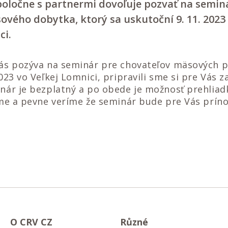
poločne s partnermi dovoľuje pozvať na semin
vého dobytka, ktorý sa uskutoční 9. 11. 2023 
ci.
ás pozýva na seminár pre chovateľov mäsových p
023 vo Veľkej Lomnici, pripravili sme si pre Vás 
nár je bezplatný a po obede je možnosť prehliad
íme a pevne veríme že seminár bude pre Vás prín
O CRV CZ
Různé