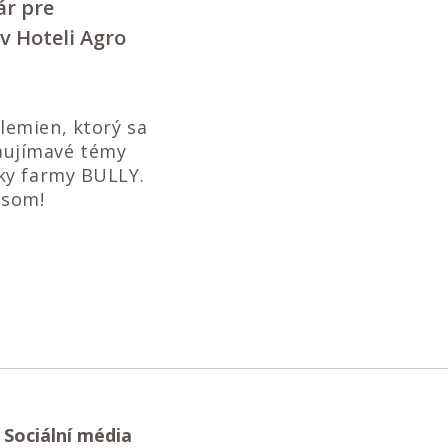
ár pre
v Hoteli Agro
lemien, ktorý sa
zaujímavé témy
ky farmy BULLY.
osom!
Sociální média